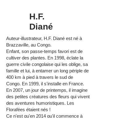
© Axel Pfeiffer
H.F.
Diané
Auteur-illustrateur, H.F. Diané est né à
Brazzaville, au Congo.
Enfant, son passe-temps favori est de
cultiver des plantes. En 1998, éclate la
guerre civile congolaise qui les oblige, sa
famille et lui, à entamer un long périple de
400 km à pied à travers le sud de
Congo.
En 1999, il s'installe en France.
En 2007, un jour de printemps, il imagine
des petites créatures des fleurs qui vivent
des aventures humoristiques. Les
Florafées étaient nés !
Ce n'est qu'en 2014 qu'il commence à
s'intéresser, presque par hasard, à
l'illustration
.
La particularité du style de H.F. Diané tient