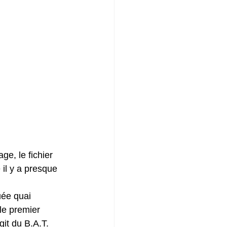
e, le fichier 
il y a presque 
uée quai 
le premier 
git du B.A.T. 