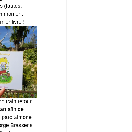
s (fautes, 
 un moment 
ier livre !
 train retour. 
rt afin de 
u parc Simone 
George Brassens 