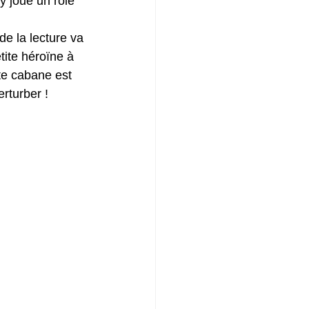
y joue un rôle 
de la lecture va 
tite héroïne à 
te cabane est 
erturber !