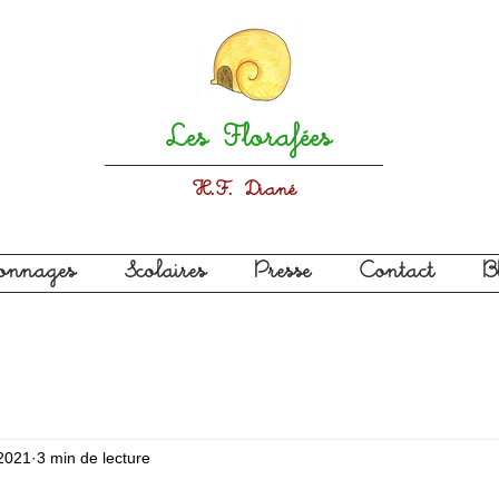
Les Florafées
H.F. Diané
sonnages
Scolaires
Presse
Contact
B
2021
3 min de lecture