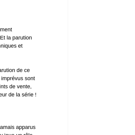
ement 
Et la parution 
niques et 
arution de ce 
s imprévus sont 
ints de vente, 
ur de la série !
jamais apparus 