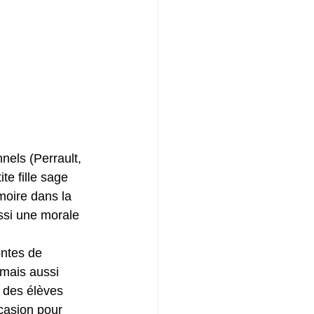
els (Perrault, 
te fille sage 
moire dans la 
ssi une morale 
ontes de 
 mais aussi 
r des élèves 
ccasion pour 