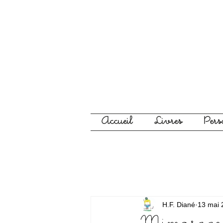
Accueil
Livres
Per
H.F. Diané
13 mai 