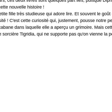
eurs, ces deux livres sont quelques part liés, puisque Diph
ette nouvelle histoire !
te fille très studieuse qui adore lire. Et souvent le goût 
sité ! C'est cette curiosité qui, justement, pousse notre pe
cabane dans laquelle elle a aperçu un grimoire. Mais cet
e sorcière Tigridia, qui ne supporte pas qu'on vienne la p