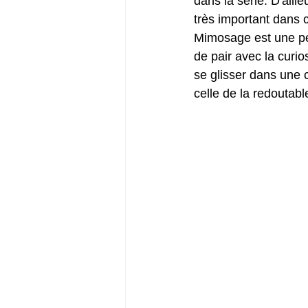
dans la série. D'aill
très important dans c
Mimosage est une peti
de pair avec la curio
se glisser dans une 
celle de la redoutabl