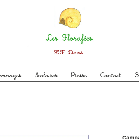
Les Florafées
H.F. Diané
sonnages
Scolaires
Presse
Contact
B
Campa