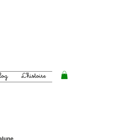
log
L'histoire
lune