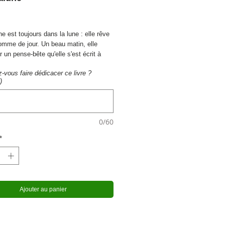
x
 est toujours dans la lune : elle rêve
omme de jour. Un beau matin, elle
 un pense-bête qu'elle s'est écrit à
 la veille : "Ne pas oublier que ce jour
-vous faire dédicacer ce livre ?
al." Campalune décide donc d'aller à la
)
 de ses amis pour en savoir plus. Mais
fées ne semblent pas décidés à lui
 surprise !
0/60
*
Ajouter au panier