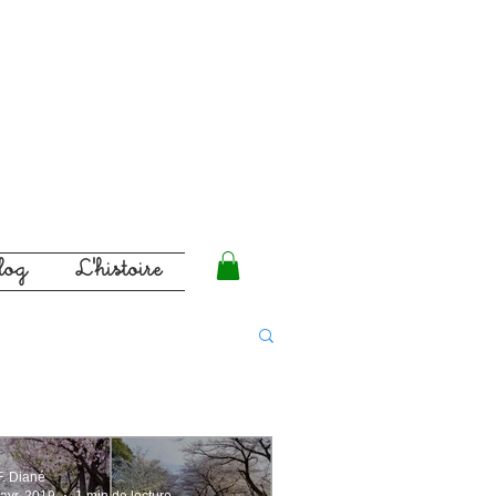
log
L'histoire
F. Diané
 avr. 2019
1 min de lecture