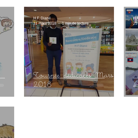
H.F. Diané
H.
31 mars 2018
1 min de lecture
25
Tournée dédicaces Mars
2018
L