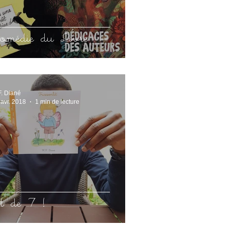
omédie du Livre
F. Diané
 avr. 2018
1 min de lecture
t de 7 !