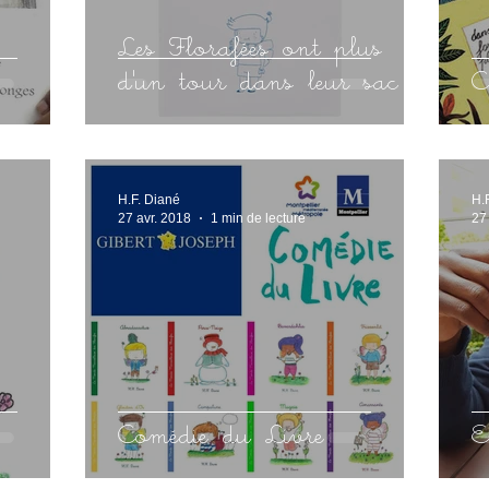
Les Florafées ont plus
d'un tour dans leur sac !
C
H.F. Diané
H.
27 avr. 2018
1 min de lecture
27
Comédie du Livre
E