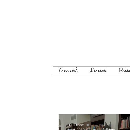
Accueil
Livres
Per
H.F. Diané
6 oct. 2019
1 min de lecture