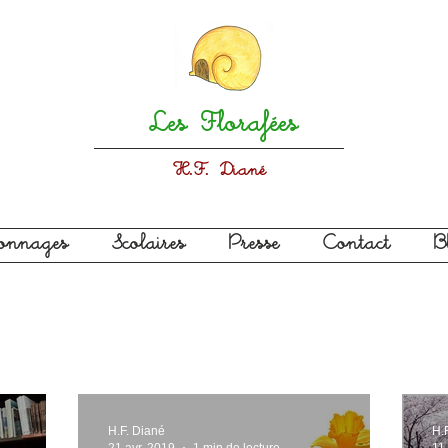
Les Florafées
H.F. Diané
sonnages
Scolaires
Presse
Contact
B
H.F. Diané
H.
21 avr. 2019
1 min de lecture
11