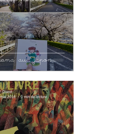
ama au Japon
F. Diané
 mai 2018
1 min de lecture