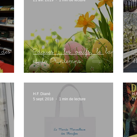
des
Pâques : les oeufs, le lapin
et le Printemps
N
H.F. Diané
H.
5 sept. 2018
1 min de lecture
27