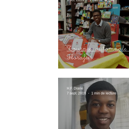
Tournée automnale 
Florafées
H.F. Diané
7 sept. 2018
1 min de lecture