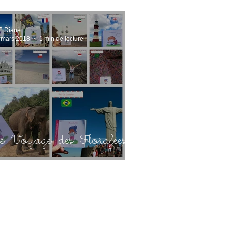
F. Diané
 mars 2018
1 min de lecture
e Voyage des Florafées