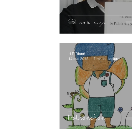
19 ans déjà !
H.F. Diané
14 mai 2018
1 min de lecture
Potironchon