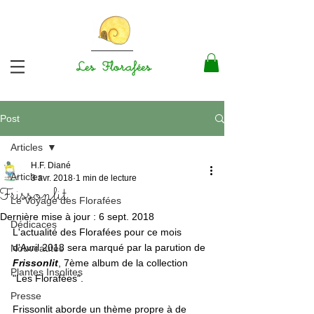
Les Florafées
Post
Articles
H.F. Diané
Articles
3 avr. 2018
1 min de lecture
Frissonlit
Le Voyage des Florafées
Dernière mise à jour :
6 sept. 2018
Dédicaces
L'actualité des Florafées pour ce mois 
d'Avril 2018 sera marqué par la parution de 
Nouveautés
Frissonlit
, 7ème album de la collection 
Plantes Insolites
"Les Florafées".
Presse
Frissonlit aborde un thème propre à de 