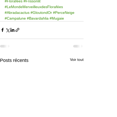
#Florafées
#Frissonlit
#LeMondeMerveilleuxdesFlorafées
#Abradacactus
#GloutondOr
#PerceNeige
#Campalune
#Bavardahlia
#Mugaie
Voir tout
Posts récents